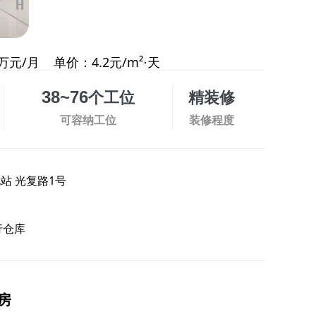
万元/月
单价：4.2元/m²⋅天
个工位
精装修
38~76
可容纳工位
装修程度
北站
光复路1号
行仓库
房