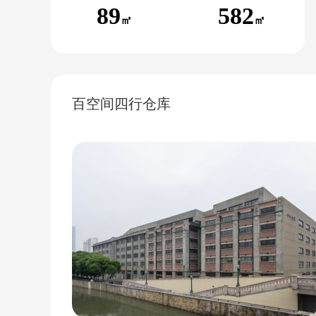
89
582
㎡
㎡
百空间四行仓库