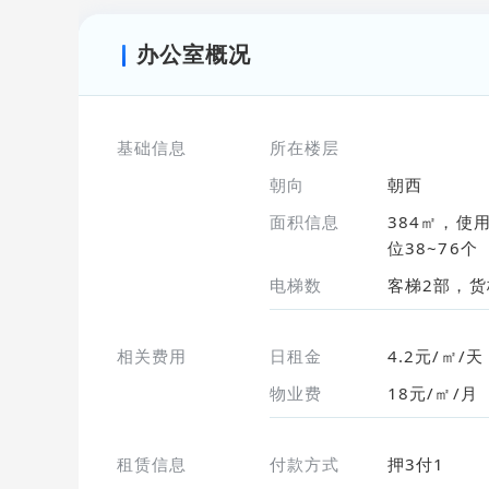
办公室概况
基础信息
所在楼层
朝向
朝西
面积信息
384㎡，使
位38~76个
电梯数
客梯2部，货
相关费用
日租金
4.2元/㎡/天
物业费
18元/㎡/月
租赁信息
付款方式
押3付1