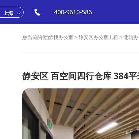
400-9610-586
上海
您当前的位置:
找办公室
>
静安区办公室出租
>
北站办
静安区 百空间四行仓库 384平