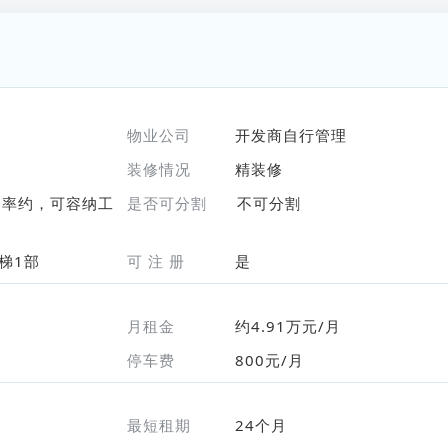
物业公司
开发商自行管理
装修情况
精装修
用率约，可容纳工
是否可分割
不可分割
梯1部
可 注 册
是
月租金
约4.91万元/月
停车费
800元/月
最短租期
24个月