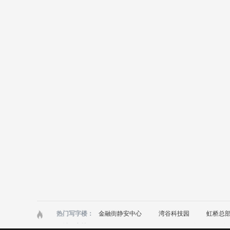
热门写字楼：
金融街静安中心
湾谷科技园
虹桥总部
区域写字楼：
浦东
黄浦
徐汇
长宁
静安