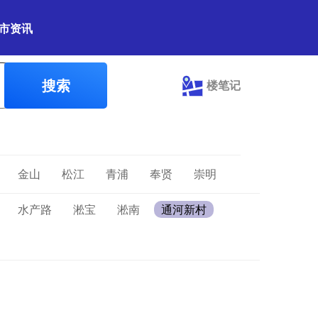
市资讯
搜索
楼笔记
金山
松江
青浦
奉贤
崇明
水产路
淞宝
淞南
通河新村