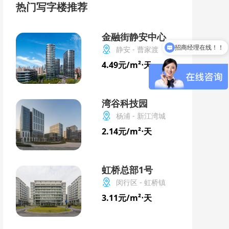
热门写字楼推荐
金融街静安中心
招商经理在线！！
静安 - 曹家渡
贵司需要租多大面积的办公室!
4.49元/m²⋅天
湾谷科技园
杨浦 - 新江湾城
2.14元/m²⋅天
虹桥总部1号
闵行区 - 虹桥镇
3.11元/m²⋅天