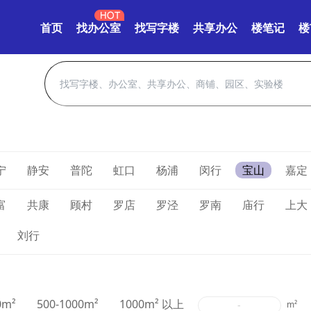
首页
找办公室
找写字楼
共享办公
楼笔记
楼
宁
静安
普陀
虹口
杨浦
闵行
宝山
嘉定
富
共康
顾村
罗店
罗泾
罗南
庙行
上大
刘行
0m²
500-1000m²
1000m² 以上
-
m²