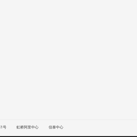
1号
虹桥阿里中心
信泰中心
普陀
虹口
杨浦
闵行
宝山
嘉定
金山
松