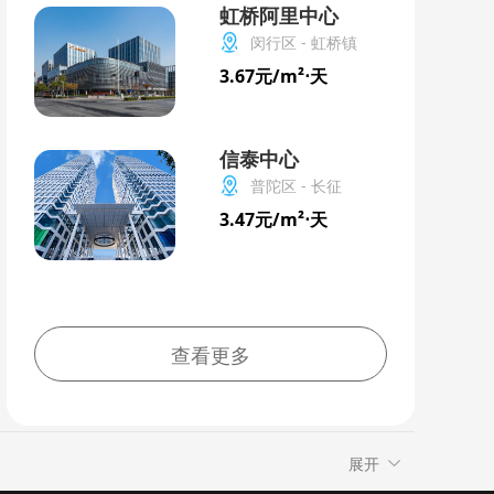
虹桥阿里中心
闵行区 - 虹桥镇
3.67元/m²⋅天
信泰中心
普陀区 - 长征
3.47元/m²⋅天
查看更多
展开
江
青浦
奉贤
崇明