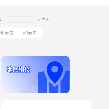
上
-
元/m²⋅天
视频看房
VR看房