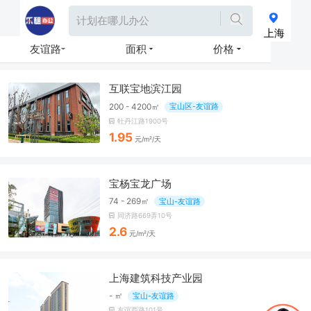
上海
友谊路
面积
价格
互联宝地滨江园
200 - 4200㎡
宝山区-友谊路
牡丹江路1900号
1.95
元/m²/天
宝杨宝龙广场
74 - 269㎡
宝山-友谊路
同济路669弄10号
2.6
元/m²/天
上海建筑科技产业园
- ㎡
宝山-友谊路
友谊西路101号