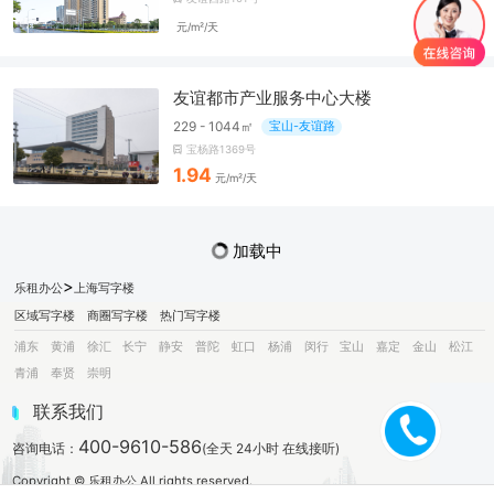
元/m²/天
友谊都市产业服务中心大楼
229 - 1044㎡
宝山-友谊路
宝杨路1369号
1.94
元/m²/天
加载中
>
乐租办公
上海写字楼
区域写字楼
商圈写字楼
热门写字楼
浦东
黄浦
徐汇
长宁
静安
普陀
虹口
杨浦
闵行
宝山
嘉定
金山
松江
青浦
奉贤
崇明
联系我们
400-9610-586
咨询电话：
(全天 24小时 在线接听)
Copyright © 乐租办公 All rights reserved.