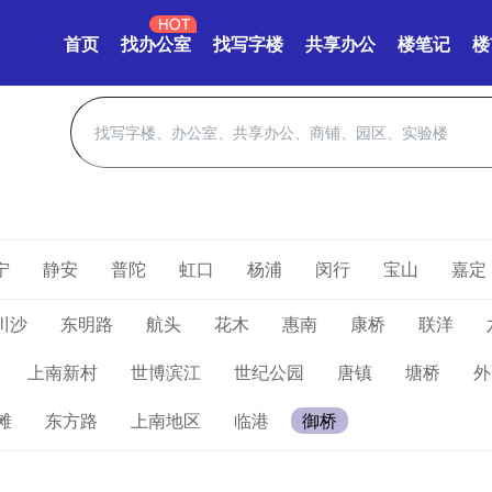
首页
找办公室
找写字楼
共享办公
楼笔记
楼
宁
静安
普陀
虹口
杨浦
闵行
宝山
嘉定
川沙
东明路
航头
花木
惠南
康桥
联洋
上南新村
世博滨江
世纪公园
唐镇
塘桥
外
滩
东方路
上南地区
临港
御桥