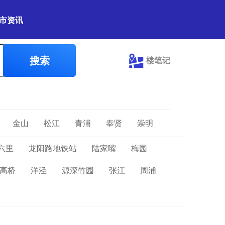
市资讯
搜索
楼笔记
金山
松江
青浦
奉贤
崇明
六里
龙阳路地铁站
陆家嘴
梅园
高桥
洋泾
源深竹园
张江
周浦