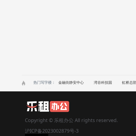
热门写字楼：
金融街静安中心
湾谷科技园
虹桥总部
区域写字楼：
浦东
黄浦
徐汇
长宁
静安
商圈写字楼：
安亭
鞍山
八佰伴
半淞园路
漕宝路地铁
漕河泾
昌平路
程家
东外滩
董家渡
动物园
洞泾
古北
顾村
光新
广中路
航
淮海路
淮海西路
淮海中路
黄浦
Copyright © 乐租办公 All rights reserved.
江苏路地铁
江湾
交大
金虹桥
老西门
李子园
联洋
凉城
沪ICP备2023002879号-3
马陆
梅陇
梅园
庙行
南方