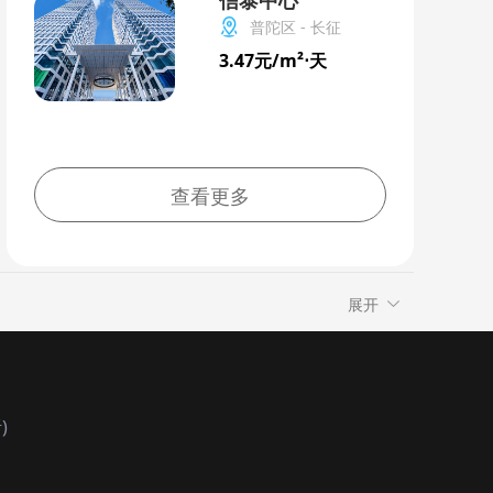
信泰中心
普陀区 - 长征
3.47元/m²⋅天
查看更多
展开
江
青浦
奉贤
崇明
曹路
曹杨新村
漕宝路
大宁路
东兰新村
东明路
泉路
高境
共富
共和新路
共康
木
华漕
华泾
华师大
华新镇
)
路
江宁路
江桥
江苏路
区
康桥
控江路
老北站
老闵行
迅公园
陆家嘴
罗店
罗泾
罗南
平凉路
浦东外环
浦江
七宝