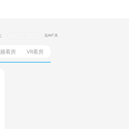
上
-
元/m²⋅天
视频看房
VR看房