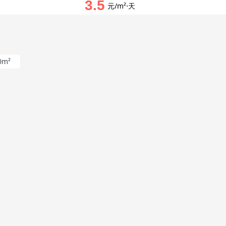
3.5
元/m²⋅天
0m²