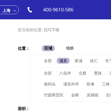
400-9610-586
上海
您当前的位置:
找写字楼
位置：
区域
地铁
全部
浦东
黄浦
徐汇
长
全部
八佰伴
北蔡
曹路
南码头
浦东外环
前滩
三林
竹园商贸区
金桥
泥城镇
后
面积：