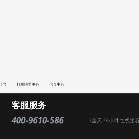
1号
虹桥阿里中心
信泰中心
普陀
虹口
杨浦
闵行
宝山
嘉定
金山
松
宝山路
北蔡
北京西路
北桥
北外滩
北新泾
曹家渡
客服服务
桥
川沙
春申
打浦桥
大柏树
大场
大华
大连路
丰庄
枫林路
封浜
复旦大学
复兴公园
复兴中路
甘
头
和平公园
虹口足球场
虹梅路
虹桥
虹桥火车站
花
400-9610-586
(全天 24小时 在线接听
滨江
黄兴
惠南
嘉定城区
嘉定新城
嘉定镇
建国西
金沙江路
金山工业园
静安寺
静安新城
九亭
菊园新
临平路
六里
龙柏金汇
龙华
龙阳路地铁站
鲁班路
鲁
商城
南京东路
南京西路
南码头
南外滩
南翔
彭浦