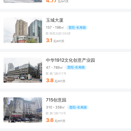
4.77
元/m²/天
玉城大厦
157 - 198㎡
普陀-长寿路
陕西北路1283弄
3.1
元/m²/天
中华1912文化创意产业园
47 - 789㎡
普陀-长寿路
澳门路477号
3.8
元/m²/天
715创意园
310 - 358㎡
普陀-长寿路
澳门路715号
3.6
元/m²/天