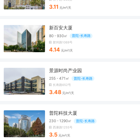
3.11
元/m²/天
新百安大厦
80 - 930㎡
普陀-长寿路
胶州路1069号
4.14
元/m²/天
景源时尚产业园
255 - 471㎡
普陀-长寿路
长寿路652号
3.48
元/m²/天
普陀科技大厦
230 - 1290㎡
普陀-长寿路
西康路1255号
3.5
元/m²/天