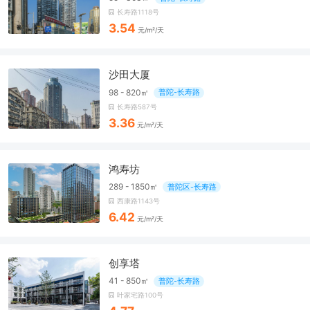
长寿路1118号
3.54
元/m²/天
沙田大厦
98 - 820㎡
普陀-长寿路
长寿路587号
3.36
元/m²/天
鸿寿坊
289 - 1850㎡
普陀区-长寿路
西康路1143号
6.42
元/m²/天
创享塔
41 - 850㎡
普陀-长寿路
叶家宅路100号