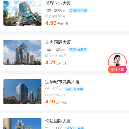
旭辉企业大厦
120 - 2000㎡
普陀-长寿路
长寿路309号
4.96
元/m²/天
友力国际大厦
100 - 1074㎡
普陀-长寿路
江宁路1158号
4.71
元/m²/天
宝华城市晶典大厦
95 - 500㎡
普陀-长寿路
胶州路877号
4.19
元/m²/天
悦达国际大厦
55 - 303㎡
普陀-长寿路