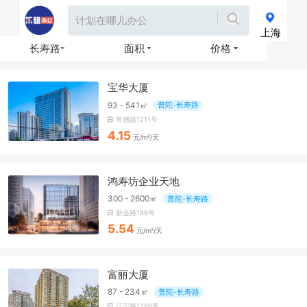
上海
长寿路
面积
价格
宝华大厦
93 - 541㎡
普陀-长寿路
常德路1211号
4.15
元/m²/天
鸿寿坊企业天地
300 - 2600㎡
普陀-长寿路
新会路186号
5.54
元/m²/天
富丽大厦
87 - 234㎡
普陀-长寿路
江宁路1286弄