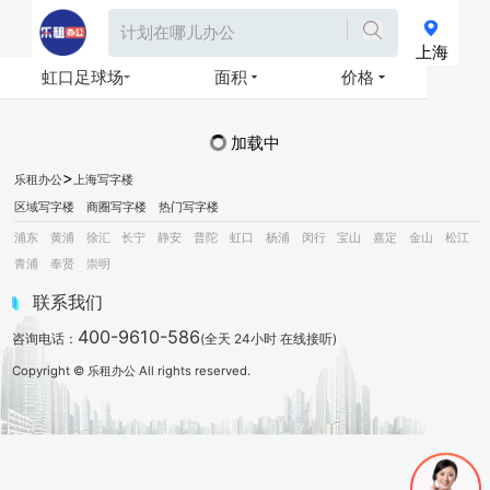
上海
虹口足球场
面积
价格
加载中
>
乐租办公
上海写字楼
区域写字楼
商圈写字楼
热门写字楼
浦东
黄浦
徐汇
长宁
静安
普陀
虹口
杨浦
闵行
宝山
嘉定
金山
松江
青浦
奉贤
崇明
联系我们
400-9610-586
咨询电话：
(全天 24小时 在线接听)
Copyright © 乐租办公 All rights reserved.