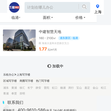
上海
临港
面积
价格
中建智慧天地
160 - 2100㎡
浦东新区- 临港
海港大道和水芸路交叉口
1.77
元/m²/天
加载中
>
乐租办公
上海写字楼
区域写字楼
商圈写字楼
热门写字楼
浦东
黄浦
徐汇
长宁
静安
普陀
虹口
杨浦
闵行
宝山
嘉定
金山
松江
青浦
奉贤
崇明
联系我们
400-9610-586
咨询电话：
(全天 24小时 在线接听)