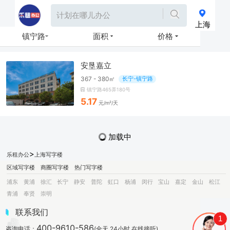
上海
镇宁路
面积
价格
安垦嘉立
367 - 380㎡
长宁-镇宁路
镇宁路465弄180号
5.17
元/m²/天
加载中
>
乐租办公
上海写字楼
区域写字楼
商圈写字楼
热门写字楼
浦东
黄浦
徐汇
长宁
静安
普陀
虹口
杨浦
闵行
宝山
嘉定
金山
松江
青浦
奉贤
崇明
联系我们
1
400-9610-586
咨询电话：
(全天 24小时 在线接听)