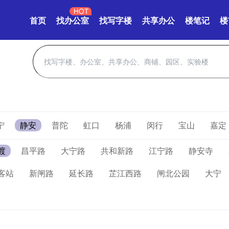
首页
找办公室
找写字楼
共享办公
楼笔记
楼
宁
静安
普陀
虹口
杨浦
闵行
宝山
嘉定
渡
昌平路
大宁路
共和新路
江宁路
静安寺
客站
新闸路
延长路
芷江西路
闸北公园
大宁