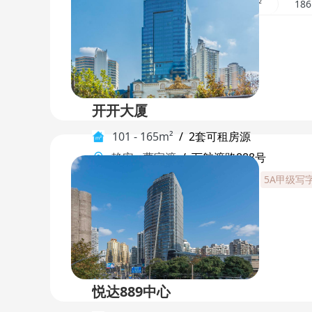
180m²
400m²
289m²
18
开开大厦
101 - 165m²
/
2套可租房源
静安
-
曹家渡
/
万航渡路888号
地标建筑
地铁枢纽
双地铁直达
5A甲级写
101m²
165m²
悦达889中心