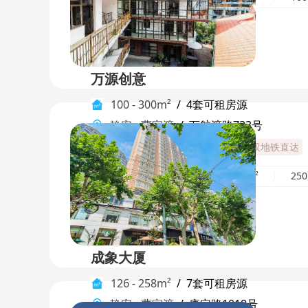
万源创意
100 - 300m²
/
4套可租房源
静安
-
曹家渡
/
万航渡路733号
地标建筑
临近地铁
地铁枢纽
双地铁直达
120m²
100m²
300m²
25
成象大厦
126 - 258m²
/
7套可租房源
静安
-
曹家渡
/
康定路1018号