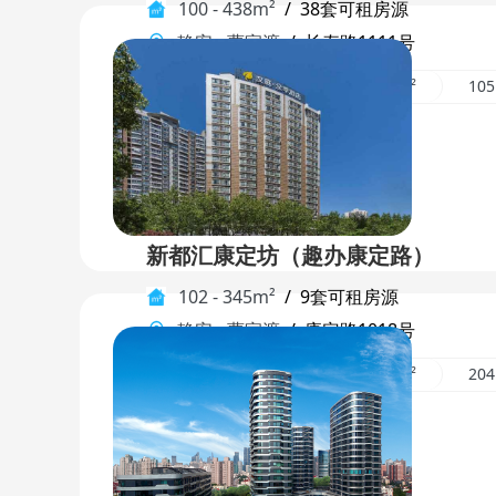
100 - 438m²
/
38套可租房源
静安
-
曹家渡
/
长寿路1111号
382m²
210m²
129m²
10
新都汇康定坊（趣办康定路）
102 - 345m²
/
9套可租房源
静安
-
曹家渡
/
康定路1018号
110m²
230m²
102m²
20