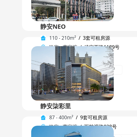
静安NEO
110 - 210m²
/
3套可租房源
静安
-
曹家渡
/
武定西路1189号
地标建筑
车位充足
楼盘品质高
120m²
110m²
210m²
静安柒彩里
87 - 400m²
/
9套可租房源
静安
-
曹家渡
/
万航渡路838号