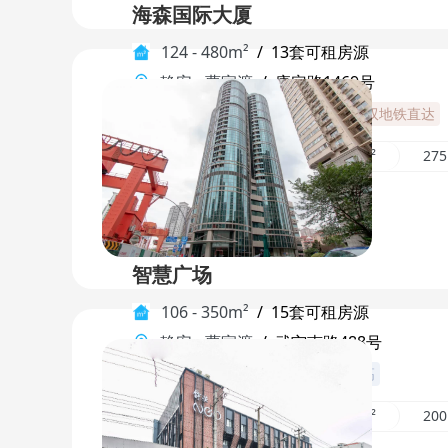
海森国际大厦
124 - 480m²
/
13套可租房源
静安
-
曹家渡
/
康定路1469号
地标建筑
临近地铁
地铁枢纽
双地铁直达
249m²
277m²
170m²
27
智慧广场
106 - 350m²
/
15套可租房源
静安
-
曹家渡
/
武宁南路488号
地标建筑
地铁10分钟
楼盘品质高
208m²
228m²
187m²
20