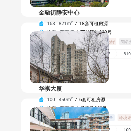
金融街静安中心
168 - 821m²
/
18套可租房源
静安
-
曹家渡
/
万航渡路800号
核心商圈
可注册
高绿化率
采光好
知名
237m²
404m²
821m²
81
华祺大厦
100 - 450m²
/
6套可租房源
静安
-
曹家渡
/
武定路969号
高绿化率
楼盘品质高
配套设施齐全
环境
110m²
200m²
150m²
10