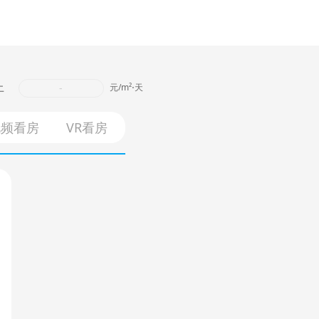
上
-
元/m²⋅天
视频看房
VR看房