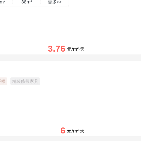
6m²
88m²
更多>>
3.76
元/m²⋅天
字楼
精装修带家具
6
元/m²⋅天